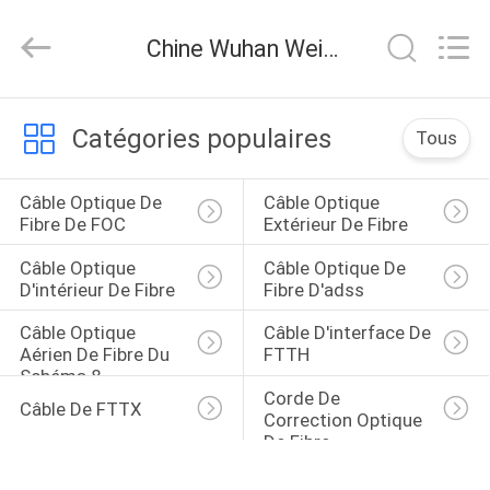
2025
Wuhan
Weiruo
Chine Wuhan Weiruo Communication Tech. Co.,Ltd nouvelles de la société
Communication
Tech.
Co.,Ltd.
All
MAISON
Rights
Reserved.
Catégories populaires
Tous
PRODUITS
Câble Optique De 
Câble Optique 
Fibre De FOC
Extérieur De Fibre
AU
Câble Optique 
Câble Optique De 
SUJET
D'intérieur De Fibre
Fibre D'adss
DE
Câble Optique 
Câble D'interface De 
Aérien De Fibre Du 
FTTH
NOUS
Schéma 8
Corde De 
Câble De FTTX
Correction Optique 
VISITE
De Fibre
D'USINE