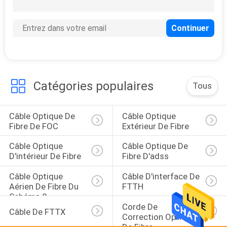
14
connecteur rapide
optique de fibre
Catégories populaires
Tous
Câble Optique De 
Câble Optique 
11
Fibre De FOC
Extérieur De Fibre
Boîte optique d'arrêt
Câble Optique 
Câble Optique De 
de fibre
D'intérieur De Fibre
Fibre D'adss
Câble Optique 
Câble D'interface De 
Aérien De Fibre Du 
FTTH
Schéma 8
Corde De 
Câble De FTTX
Correction Optique 
De Fibre