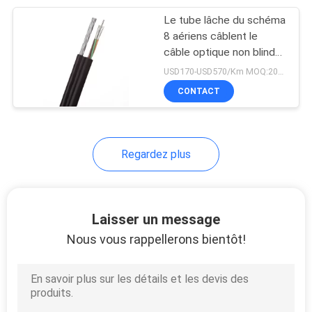
Le tube lâche du schéma
8
8 aériens câblent le
Câble cuivre de
câble optique non blindé
de fibre
USD170-USD570/Km MOQ:2000 mètres
téléphone
CONTACT
Regardez plus
10
diviseur optique de
Laisser un message
PLC de fibre
Nous vous rappellerons bientôt!