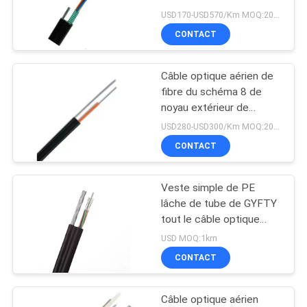
optique de fibre de
SITE
USD170-USD570/Km MOQ:2000 mètres
noyau de GYTC8S 24
CONTACT
15
PRIVACY
Câble optique aérien
Câble optique aérien de
POLICY
fibre du schéma 8 de
de fibre du schéma
noyau extérieur de
GYXTC8Y 12
8
USD280-USD300/Km MOQ:2000 mètres
CONTACT
Veste simple de PE
26
lâche de tube de GYFTY
Câble d'interface de
tout le câble optique
diélectrique de fibre
USD MOQ:1km
FTTH
CONTACT
Câble optique aérien