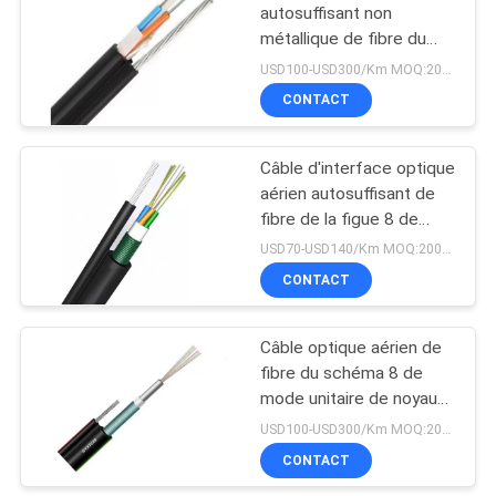
autosuffisant non
métallique de fibre du
14
schéma 8 de GYFTC8Y
USD100-USD300/Km MOQ:2000 mètres
CONTACT
Câble de FTTX
Câble d'interface optique
aérien autosuffisant de
fibre de la figue 8 de
FTTH GYXTC8S
USD70-USD140/Km MOQ:2000 mètres
CONTACT
29
Corde de correction
Câble optique aérien de
fibre du schéma 8 de
optique de fibre
mode unitaire de noyau
de GYXTC8S 6
USD100-USD300/Km MOQ:2000 mètres
CONTACT