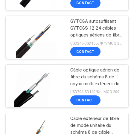
CONTACT
CONTRÔLE
GYTC8A autosuffisant
DE
86
GYTC8S 12 24 câbles
QUALITÉ
optiques aériens de fibre
Câble optique
de 96 noyaux
USD240-USD1550/Km MOQ:2000 mètres
d'intérieur de fibre
CONTACTEZ-
CONTACT
NOUS
Câble optique aérien de
fibre du schéma 8 de
NOUVELLES
noyau multi extérieur du
24
noyau G652d 10 de
USD70-USD140/Km MOQ:2000 mètres
GYTC8S
câble optique de
CAS
CONTACT
fibre d'adss
Câble extérieur de fibre
PLAN
de mode unitaire du
DU
schéma 8 de câble