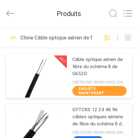
2025
Wuhan
Weiruo
Produits
Communication
Tech.
Co.,Ltd.
All
MAISON
Rights
36
Reserved.
Chine Câble optique aérien de fibre du schéma 8
Câble optique de
PRODUITS
fibre de FOC
HOT
Câble optique aérien de
fibre du schéma 8 de
AU
G652D
SUJET
USD70-USD140/Km MOQ:2000 mètres
ENQUÊTE
DE
MAINTENANT
68
NOUS
Câble optique
GYTC8S 12 24 48 96
câbles optiques aériens
VISITE
extérieur de fibre
de fibre du schéma 8 de
communication de noyau
D'USINE
USD70-USD140/Km MOQ:2000 mètres