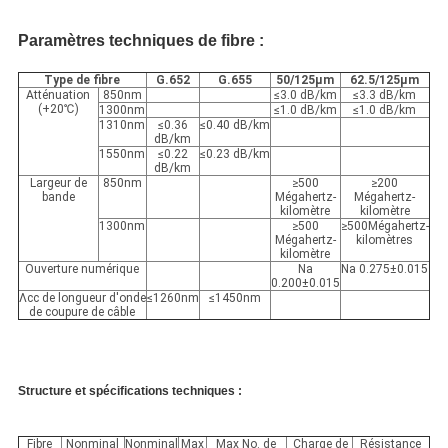
Paramètres techniques de fibre :
Type de fibre
G.652
G.655
50/125μm
62.5/125μm
Atténuation
850nm
≤3.0 dB/km
≤3.3 dB/km
(+20℃)
1300nm
≤1.0 dB/km
≤1.0 dB/km
1310nm
≤0.36
≤0.40
dB/km
dB/km
1550nm
≤0.22
≤0.23 dB/km
dB/km
Largeur de
850nm
≥500
≥200
bande
Mégahertz-
Mégahertz-
kilomètre
kilomètre
1300nm
≥500
≥500Mégahertz-
Mégahertz-
kilomètres
kilomètre
Ouverture numérique
Na
Na 0.275±0.015
0.200±0.015
Λcc de longueur d'onde
≤1260nm
≤1450nm
de coupure de câble
Structure et spécifications techniques :
Fibre
Nonminal
Nonminal
Max
Max No. de
Charge de
Résistance