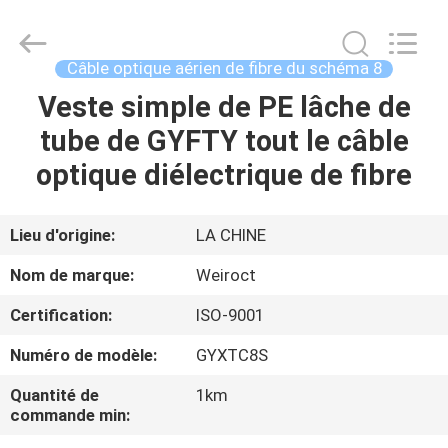
2025
Wuhan
Weiruo
Communication
Tech.
Câble optique aérien de fibre du schéma 8
Co.,Ltd.
All
Veste simple de PE lâche de
MAISON
Rights
Reserved.
tube de GYFTY tout le câble
PRODUITS
optique diélectrique de fibre
AU
Lieu d'origine:
LA CHINE
SUJET
Nom de marque:
Weiroct
DE
Certification:
ISO-9001
NOUS
Numéro de modèle:
GYXTC8S
VISITE
Quantité de
1km
commande min:
D'USINE