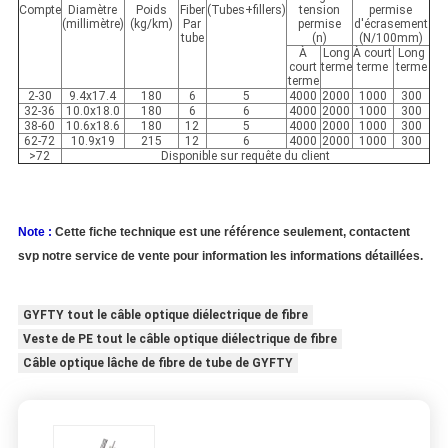
Compte
Diamètre
Poids
Fiber
(Tubes+fillers)
tension
permise
(millimètre)
(kg/km)
Par
permise
d'écrasement
tube
(n)
(N/100mm)
À
Long
À court
Long
court
terme
terme
terme
terme
2-30
9.4x17.4
180
6
5
4000
2000
1000
300
32-36
10.0x18.0
180
6
6
4000
2000
1000
300
38-60
10.6x18.6
180
12
5
4000
2000
1000
300
62-72
10.9x19
215
12
6
4000
2000
1000
300
>72
Disponible sur requête du client
Note :
Cette fiche technique est une référence seulement, contactent
svp notre service de vente pour information les informations détaillées.
GYFTY tout le câble optique diélectrique de fibre
Veste de PE tout le câble optique diélectrique de fibre
Câble optique lâche de fibre de tube de GYFTY