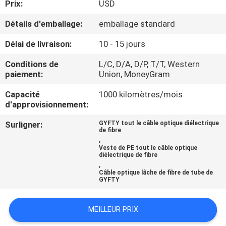
Prix:
USD
CONTRÔLE
Détails d'emballage:
emballage standard
DE
Délai de livraison:
10 - 15 jours
QUALITÉ
Conditions de
L/C, D/A, D/P, T/T, Western
paiement:
Union, MoneyGram
CONTACTEZ-
Capacité
1000 kilomètres/mois
d'approvisionnement:
NOUS
Surligner:
GYFTY tout le câble optique diélectrique
de fibre
NOUVELLES
,
Veste de PE tout le câble optique
diélectrique de fibre
,
CAS
Câble optique lâche de fibre de tube de
GYFTY
PLAN
MEILLEUR PRIX
DU