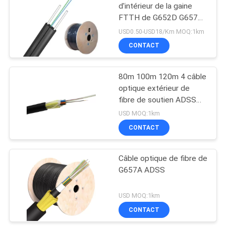
d'intérieur de la gaine
FTTH de G652D G657A1
G657A2 LSZH
USD0.50-USD18/Km MOQ:1km
CONTACT
80m 100m 120m 4 câble
optique extérieur de
fibre de soutien ADSS
d'individu de noyau
USD MOQ:1km
CONTACT
Câble optique de fibre de
G657A ADSS
USD MOQ:1km
CONTACT