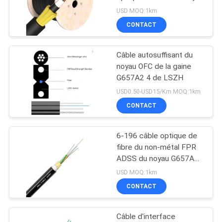
ADSS
SITE
USD MOQ:1km
CONTACT
PRIVACY
Câble autosuffisant du
POLICY
noyau OFC de la gaine
G657A2 4 de LSZH
USD0.50-USD15/Km MOQ:1km
CONTACT
6-196 câble optique de
fibre du non-métal FPR
ADSS du noyau G657A1
G657A2 OS1 OS2
USD MOQ:1km
CONTACT
Câble d'interface