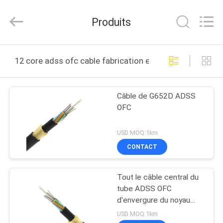
2025
Wuhan
Weiruo
Produits
Communication
Tech.
Co.,Ltd.
All
MAISON
Rights
Reserved.
12 core adss ofc cable fabrication en ligne
PRODUITS
Câble de G652D ADSS
OFC
AU
SUJET
USD MOQ:1km
DE
CONTACT
NOUS
Tout le câble central du
tube ADSS OFC
VISITE
d'envergure du noyau
100m du diélectrique 48
D'USINE
USD MOQ:1km