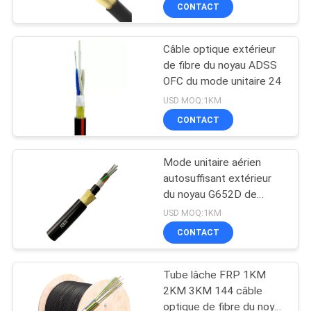
CONTACT
CONTRÔLE
Câble optique extérieur
DE
de fibre du noyau ADSS
QUALITÉ
OFC du mode unitaire 24
USD MOQ:1KM
CONTACTEZ-
CONTACT
NOUS
Mode unitaire aérien
autosuffisant extérieur
NOUVELLES
du noyau G652D de
câble optique de fibre
USD MOQ:1KM
d'OFC 12
CAS
CONTACT
Tube lâche FRP 1KM
PLAN
2KM 3KM 144 câble
DU
optique de fibre du noyau