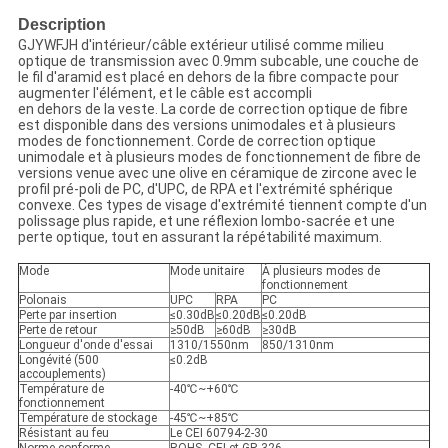
Description
GJYWFJH d'intérieur/câble extérieur utilisé comme milieu
optique de transmission avec 0.9mm subcable, une couche de
le fil d'aramid est placé en dehors de la fibre compacte pour
augmenter l'élément, et le câble est accompli
en dehors de la veste. La corde de correction optique de fibre
est disponible dans des versions unimodales et à plusieurs
modes de fonctionnement. Corde de correction optique
unimodale et à plusieurs modes de fonctionnement de fibre de
versions venue avec une olive en céramique de zircone avec le
profil pré-poli de PC, d'UPC, de RPA et l'extrémité sphérique
convexe. Ces types de visage d'extrémité tiennent compte d'un
polissage plus rapide, et une réflexion lombo-sacrée et une
perte optique, tout en assurant la répétabilité maximum.
Mode
Mode unitaire
À plusieurs modes de
fonctionnement
Polonais
UPC
RPA
PC
Perte par insertion
≤0.30dB
≤0.20dB
≤0.20dB
Perte de retour
≥50dB
≥60dB
≥30dB
Longueur d'onde d'essai
1310/1550nm
850/1310nm
Longévité (500
≤0.2dB
accouplements)
Température de
-40℃~+60℃
fonctionnement
Température de stockage
-45℃~+85℃
Résistant au feu
Le CEI 60794-2-30