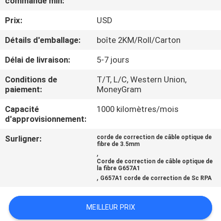
commande min:
Prix:
USD
CONTRÔLE
DE
Détails d'emballage:
boîte 2KM/Roll/Carton
QUALITÉ
Délai de livraison:
5-7 jours
Conditions de
T/T, L/C, Western Union,
CONTACTEZ-
paiement:
MoneyGram
NOUS
Capacité
1000 kilomètres/mois
d'approvisionnement:
NOUVELLES
Surligner:
corde de correction de câble optique de
fibre de 3.5mm
,
Corde de correction de câble optique de
CAS
la fibre G657A1
,
G657A1 corde de correction de Sc RPA
PLAN
MEILLEUR PRIX
DU