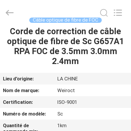
2025
Wuhan
Weiruo
Communication
Tech.
Câble optique de fibre de FOC
Co.,Ltd.
All
Corde de correction de câble
MAISON
Rights
Reserved.
optique de fibre de Sc G657A1
PRODUITS
RPA FOC de 3.5mm 3.0mm
2.4mm
AU
SUJET
Lieu d'origine:
LA CHINE
DE
Nom de marque:
Weiroct
NOUS
Certification:
ISO-9001
Numéro de modèle:
Sc
VISITE
D'USINE
Quantité de
1km