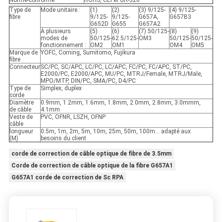
Norme-conforme
ROHS, CEI et GR-326
Type de
Mode unitaire :
(1)
(2)
(3) 9/125-
(4) 9/125-
fibre
9/125-
9/125-
G657A,
G657B3
G652D
G655
G657A2
À plusieurs
(5)
(6)
(7) 50/125-
(8)
(9)
modes de
50/125-
62.5/125-
OM3
50/125-
50/125-
fonctionnement :
OM2
OM1
OM4
OM5
Marque de
YOFC, Corning, Sumitomo, Fujikura
fibre
Connecteur
SC/PC, SC/APC, LC/PC, LC/APC, FC/PC, FC/APC, ST/PC,
E2000/PC, E2000/APC, MU/PC, MTRJ/Female, MTRJ/Male,
MPO/MTP, DIN/PC, SMA/PC, D4/PC
Type de
Simplex, duplex
corde
Diamètre
0.9mm, 1.2mm, 1.6mm, 1.8mm, 2.0mm, 2.8mm, 3.0mmm,
de câble
4.1mm
Veste de
PVC, OFNR, LSZH, OFNP
câble
longueur
0.5m, 1m, 2m, 5m, 10m, 25m, 50m, 100m… adapté aux
(M)
besoins du client
corde de correction de câble optique de fibre de 3.5mm
Corde de correction de câble optique de la fibre G657A1
G657A1 corde de correction de Sc RPA