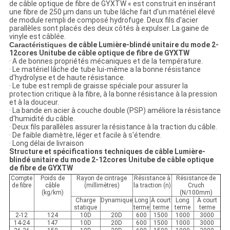
de câble optique de fibre de GYXTW « est construit en insérant
une fibre de 250 μm dans un tube lâche fait d'un matériel élevé
de module rempli de composé hydrofuge. Deux fils d'acier
parallèles sont placés des deux côtés à expulser. La gaine de
vinyle est câblée.
Caractéristiques
de câble Lumière-blindé unitaire du mode 2-
12cores Unitube de câble optique de fibre de GYXTW
· A de bonnes propriétés mécaniques et de la température.
· Le matériel lâche de tube lui-même a la bonne résistance
d'hydrolyse et de haute résistance.
· Le tube est rempli de graisse spéciale pour assurer la
protection critique à la fibre, à la bonne résistance à la pression
et à la douceur.
· La bande en acier à couche double (PSP) améliore la résistance
d'humidité du câble.
· Deux fils parallèles assurer la résistance à la traction du câble.
· De faible diamètre, léger et facile à s'étendre.
· Long délai de livraison
Structure et spécifications techniques de
câble Lumière-
blindé unitaire du mode 2-12cores Unitube de câble optique
de fibre de GYXTW
Compte
Poids de
Rayon de cintrage
Résistance à
Résistance de
de fibre
câble
(millimètres)
la traction (n)
Cruch
(kg/km)
(N/100mm)
Charge
Dynamique
Long
À court
Long
À court
statique
terme
terme
terme
terme
2-12
124
10D
20D
600
1500
1000
3000
14-24
147
10D
20D
600
1500
1000
3000