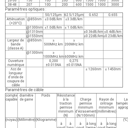
26-36
150
10D
20D
600
1500
1000
3000
38-48
207
10D
20D
600
1500
1000
3000
Paramètres optiques :
50/125µm
62.5/125µm
G.652
G.655
Atténuation
@850nm
≤3.0dB/km
≤3.3dB/km
(+20°C)
@1300nm
≤1.0dB/km
≤ 1.0dB/km
@1310nm
≤0.36dB/km
≤0.4dB/km
@1550nm
≤0.22dB/km
≤0.23dB/km
Largeur de
@850nm
≥
≥
bande
500MHz.km
200MHz.km
(classe A)
@1300nm
≥
≥
1000MHz.km
600MHz.km
Ouverture
0,200
0,275
numérique
±0.015NA
±0.015NA
Λcc de
≤ 1260nm
≤ 1450nm
longueur
d'onde de
coupure de
câble
Paramètres de câble
compte
diamètre
Poids
Résistance
capable
de gaine
à la
Charge
Rayon de
La
traction
permise
cintrage
tempér
permise
minimum
minimum
approp
minimum
d'écrasement
(millimètres)
(N)
(N/100mm)
(noyau)
(Millimètre)
(Kilogramme)
(℃
à
à
à
à long
à
à long
court
long
court
terme
court
terme