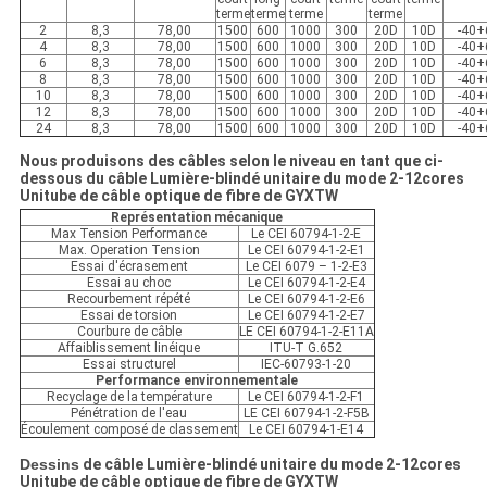
terme
terme
terme
terme
2
8,3
78,00
1500
600
1000
300
20D
10D
-40+
4
8,3
78,00
1500
600
1000
300
20D
10D
-40+
6
8,3
78,00
1500
600
1000
300
20D
10D
-40+
8
8,3
78,00
1500
600
1000
300
20D
10D
-40+
10
8,3
78,00
1500
600
1000
300
20D
10D
-40+
12
8,3
78,00
1500
600
1000
300
20D
10D
-40+
24
8,3
78,00
1500
600
1000
300
20D
10D
-40+
Nous produisons des câbles selon le niveau en tant que ci-
dessous du
câble Lumière-blindé unitaire du mode 2-12cores
Unitube de câble optique de fibre de GYXTW
Représentation mécanique
Max Tension Performance
Le CEI 60794-1-2-E
Max. Operation Tension
Le CEI 60794-1-2-E1
Essai d'écrasement
Le CEI 6079 – 1-2-E3
Essai au choc
Le CEI 60794-1-2-E4
Recourbement répété
Le CEI 60794-1-2-E6
Essai de torsion
Le CEI 60794-1-2-E7
Courbure de câble
LE CEI 60794-1-2-E11A
Affaiblissement linéique
ITU-T G.652
Essai structurel
IEC-60793-1-20
Performance environnementale
Recyclage de la température
Le CEI 60794-1-2-F1
Pénétration de l'eau
LE CEI 60794-1-2-F5B
Écoulement composé de classement
Le CEI 60794-1-E14
Dessins
de câble Lumière-blindé unitaire du mode 2-12cores
Unitube de câble optique de fibre de GYXTW