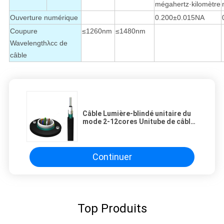
mégahertz·kilomètre
Ouverture numérique
0.200±0.015NA
Coupure
≤1260nm
≤1480nm
Wavelengthλcc de
câble
Câble Lumière-blindé unitaire du
mode 2-12cores Unitube de câble
optique de fibre de GYXTW
Continuer
Top Produits