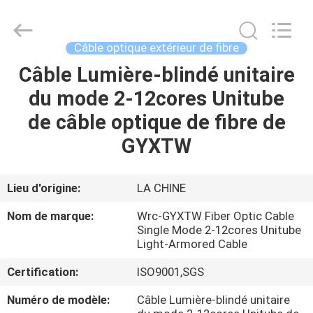
2025
Wuhan
Weiruo
Communication
Tech.
Câble optique extérieur de fibre
Co.,Ltd.
All
Câble Lumière-blindé unitaire
MAISON
Rights
Reserved.
du mode 2-12cores Unitube
PRODUITS
de câble optique de fibre de
GYXTW
AU
SUJET
Lieu d'origine:
LA CHINE
DE
Nom de marque:
Wrc-GYXTW Fiber Optic Cable
NOUS
Single Mode 2-12cores Unitube
Light-Armored Cable
Certification:
ISO9001,SGS
VISITE
D'USINE
Numéro de modèle:
Câble Lumière-blindé unitaire