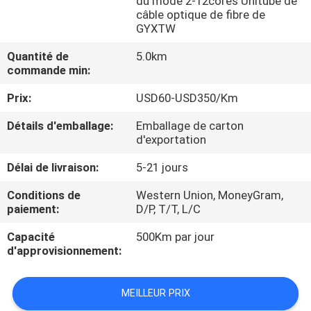
du mode 2-12cores Unitube de
câble optique de fibre de
GYXTW
CONTRÔLE
DE
Quantité de
5.0km
commande min:
QUALITÉ
Prix:
USD60-USD350/Km
CONTACTEZ-
Détails d'emballage:
Emballage de carton
d'exportation
NOUS
Délai de livraison:
5-21 jours
NOUVELLES
Conditions de
Western Union, MoneyGram,
paiement:
D/P, T/T, L/C
CAS
Capacité
500Km par jour
d'approvisionnement:
PLAN
MEILLEUR PRIX
DU