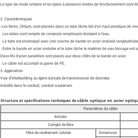
Le type de mode unitaire et les types à plusieurs modes de fonctionnement sont di
2. Caractéristiques
·Les fibres, 260μm, sont placées dans un tube lâche fait d'un haut plastique de mo
· Les tubes sont remplis de composé remplissant résistant à l'eau.
· Le tube est enveloppé avec une couche de bande en acier ondulée longitudinal
· Entre la bande en acier ondulée et le tube lâche le matériel de eau-blocage est 
Deux fils d'acier parallèles sont placés aux deux côtés de la bande en acier.
· Le câble est accompli la gaine de PE.
3.
Application
Voix d'Interbuilding ou épine dorsale de transmission de données.
Installé dans le conduit, conduit souterrain.
câble optique en acier optiqu
Structure et spécifications techniques de
Paramètres de câble
Articles
Compte de fibre
Fibre de revêtement colorée
Dimension