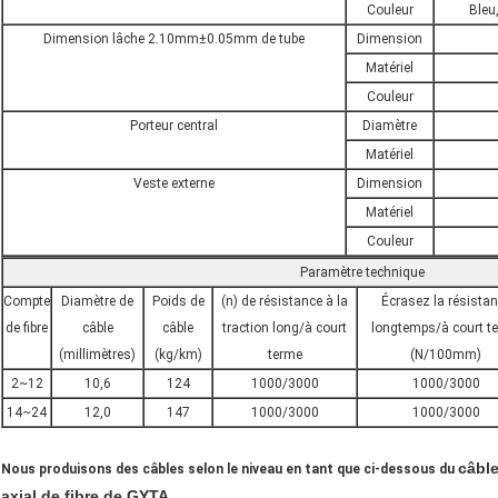
Couleur
Bleu,
Dimension lâche 2.10mm±0.05mm de tube
Dimension
Matériel
Couleur
Porteur central
Diamètre
Matériel
Veste externe
Dimension
Matériel
Couleur
Paramètre technique
Compte
Diamètre de
Poids de
(n) de résistance à la
Écrasez la résista
de fibre
câble
câble
traction long/à court
longtemps/à court t
(millimètres)
(kg/km)
terme
(N/100mm)
2~12
10,6
124
1000/3000
1000/3000
14~24
12,0
147
1000/3000
1000/3000
câble
Nous produisons des câbles selon le niveau en tant que ci-dessous du
axial de fibre de GYTA