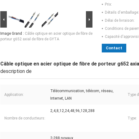
Prix:
Détails d'emballage:
Délai de livraison:
Conditions de paiem
Image Grand :
Câble optique en acier optique de fibre de
Capacité d'approvis
porteur g652 axial de fibre de GYTA
Contact
Câble optique en acier optique de fibre de porteur g652 axia
description de
Télécommunication, télécom, réseau,
Application:
Type de
Internet, LAN
2,4,8,12,24,48,96,128,288
Nombre de conducteurs:
Type:
2-288 noyaux