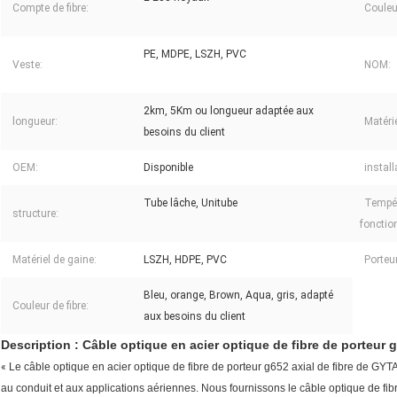
Compte de fibre:
Couleu
PE, MDPE, LSZH, PVC
Veste:
NOM:
2km, 5Km ou longueur adaptée aux
longueur:
Matérie
besoins du client
OEM:
Disponible
install
Tube lâche, Unitube
Tempér
structure:
fonctio
Matériel de gaine:
LSZH, HDPE, PVC
Porteur
Bleu, orange, Brown, Aqua, gris, adapté
Couleur de fibre:
aux besoins du client
Description
:
Câble optique en acier optique de fibre de porteur 
«
Le câble optique en acier optique de fibre de porteur g652 axial de fibre de GYT
au conduit et aux applications aériennes. Nous fournissons le câble optique de fib