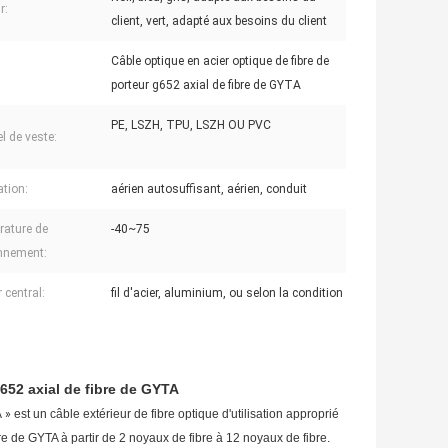
r:
client, vert, adapté aux besoins du client
Câble optique en acier optique de fibre de
porteur g652 axial de fibre de GYTA
PE, LSZH, TPU, LSZH OU PVC
l de veste:
ation:
aérien autosuffisant, aérien, conduit
ature de
-40~75
nnement:
 central:
fil d'acier, aluminium, ou selon la condition
g652 axial de fibre de GYTA
A
»
est un câble extérieur de fibre optique d'utilisation approprié
re de GYTA à partir de 2 noyaux de fibre à 12 noyaux de fibre.