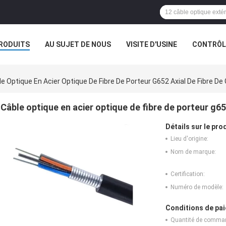
RODUITS
AU SUJET DE NOUS
VISITE D'USINE
CONTRÔLE
e Optique En Acier Optique De Fibre De Porteur G652 Axial De Fibre D
Câble optique en acier optique de fibre de porteur g65
Détails sur le prod
Lieu d'origine:
Nom de marque:
Certification:
Numéro de modèle:
Conditions de pai
Quantité de comma