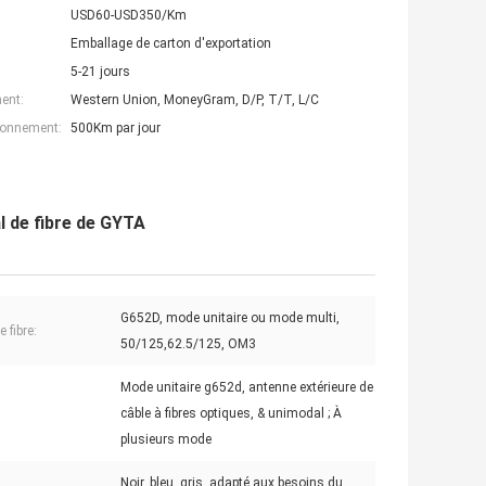
USD60-USD350/Km
Emballage de carton d'exportation
5-21 jours
ent:
Western Union, MoneyGram, D/P, T/T, L/C
ionnement:
500Km par jour
l de fibre de GYTA
G652D, mode unitaire ou mode multi,
 fibre:
50/125,62.5/125, OM3
Mode unitaire g652d, antenne extérieure de
câble à fibres optiques, & unimodal ; À
plusieurs mode
Noir, bleu, gris, adapté aux besoins du