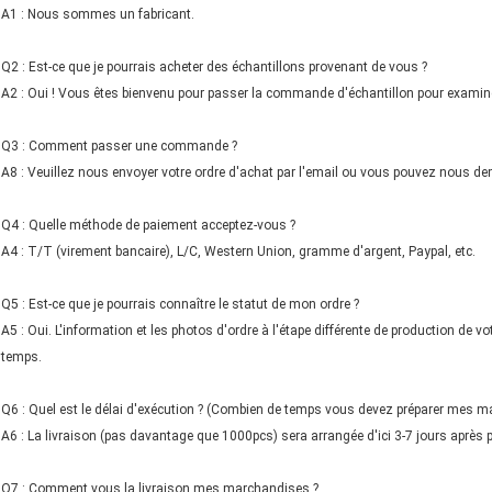
A1 : Nous sommes un fabricant.
Q2 : Est-ce que je pourrais acheter des échantillons provenant de vous ?
A2 : Oui ! Vous êtes bienvenu pour passer la commande d'échantillon pour examiner
Q3 : Comment passer une commande ?
A8 : Veuillez nous envoyer votre ordre d'achat par l'email ou vous pouvez nous dem
Q4 : Quelle méthode de paiement acceptez-vous ?
A4 : T/T (virement bancaire), L/C, Western Union, gramme d'argent, Paypal, etc.
Q5 : Est-ce que je pourrais connaître le statut de mon ordre ?
A5 : Oui. L'information et les photos d'ordre à l'étape différente de production de v
temps.
Q6 : Quel est le délai d'exécution ? (Combien de temps vous devez préparer mes m
A6 : La livraison (pas davantage que 1000pcs) sera arrangée d'ici 3-7 jours après p
Q7 : Comment vous la livraison mes marchandises ?