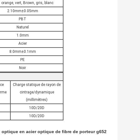
 orange, vert, Brown, gris, blanc
2.10mm±0.05mm
PBT
Naturel
1.0mm
Acier
8.0mm±0.1mm
PE
Noir
nce
Charge statique de rayon de
erme
cintrage/dynamique
(millimètres)
10D/20D
10D/20D
 optique en acier optique de fibre de porteur g652