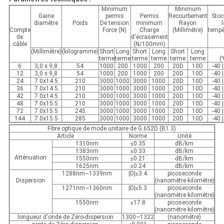
Minimum
Minimum
Gaine
permis
Permis
Recourbement
Sto
diamètre
Poids
De tension
minimum
Rayon
Compte
Force (N)
Charge
(Millimètre)
tempé
de
d'écrasement
câble
(N/100mm)
(Millimètre)
(kilogramme)
Short
Long
Short
Long
Short
Long
terme
terme
terme
terme
terme
terme
(
6
3,0 x 9,8
54
1000
200
1000
200
20D
10D
-40 
12
3,0 x 9,8
54
1000
200
1000
200
20D
10D
-40 
24
7.0x14.5
210
3000
1000
3000
1000
20D
10D
-40 
36
7.0x14.5
210
3000
1000
3000
1000
20D
10D
-40 
42
7.0x14.5
210
3000
1000
3000
1000
20D
10D
-40 
48
7.0x15.5
210
3000
1000
3000
1000
20D
10D
-40 
72
7.0x15.5
245
3000
1000
3000
1000
20D
10D
-40 
144
7.0x15.5
285
3000
1000
3000
1000
20D
10D
-40 
Fibre optique de mode unitaire de G.652D (B1.3)
Article
Norme
Unité
1310nm
≤0.35
dB/km
1383nm
≤0.33
dB/km
Atténuation
1550nm
≤0.21
dB/km
1625nm
≤0.24
dB/km
1288nm~1339nm
|D|≤3.4
picoseconde
Dispersion
(nanomètre·kilomètre)
1271nm~1360nm
|D|≤5.3
picoseconde
(nanomètre·kilomètre)
1550nm
≤17.8
picoseconde
(nanomètre·kilomètre)
longueur d'onde de Zéro-dispersion
1300~1322
(nanomètre)