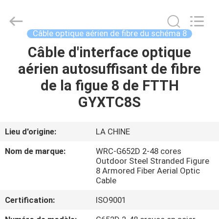
2025
Wuhan
Weiruo
Communication
Tech.
Câble optique aérien de fibre du schéma 8
Co.,Ltd.
All
Câble d'interface optique
MAISON
Rights
Reserved.
aérien autosuffisant de fibre
PRODUITS
de la figue 8 de FTTH
GYXTC8S
AU
SUJET
Lieu d'origine:
LA CHINE
DE
Nom de marque:
WRC-G652D 2-48 cores
NOUS
Outdoor Steel Stranded Figure
8 Armored Fiber Aerial Optic
Cable
VISITE
Certification:
ISO9001
D'USINE