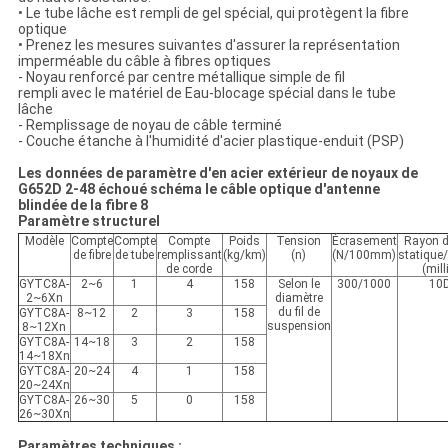
• Le tube lâche est rempli de gel spécial, qui protègent la fibre
optique
• Prenez les mesures suivantes d'assurer la représentation
imperméable du câble à fibres optiques
- Noyau renforcé par centre métallique simple de fil
rempli avec le matériel de Eau-blocage spécial dans le tube
lâche
- Remplissage de noyau de câble terminé
- Couche étanche à l'humidité d'acier plastique-enduit (PSP)
Les données de paramètre d'en acier extérieur de noyaux de
G652D 2-48 échoué schéma le câble optique d'antenne
blindée de la fibre 8
Paramètre structurel
Modèle
Compte
Compte
Compte
Poids
Tension
Écrasement
Rayon d
de fibre
de tube
remplissant
(kg/km)
(n)
(N/100mm)
statique
de corde
(mil
GYTC8A-
2~6
1
4
158
Selon le
300/1000
10
2~6Xn
diamètre
du fil de
GYTC8A-
8~12
2
3
158
suspension
8~12Xn
GYTC8A-
14~18
3
2
158
14~18Xn
GYTC8A-
20~24
4
1
158
20~24Xn
GYTC8A-
26~30
5
0
158
26~30Xn
Paramètres techniques :