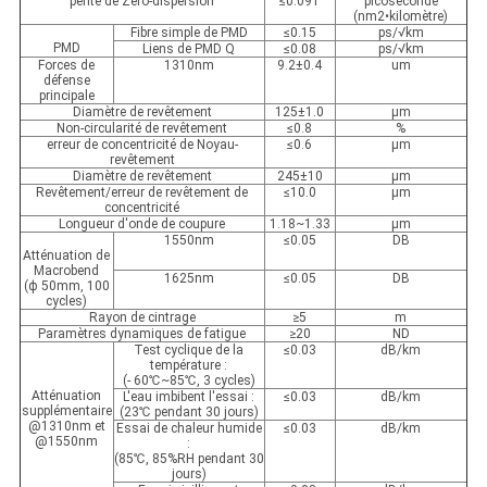
pente de Zéro-dispersion
≤0.091
picoseconde
(nm2•kilomètre)
Fibre simple de PMD
≤0.15
ps/√km
PMD
Liens de PMD Q
≤0.08
ps/√km
Forces de
1310nm
9.2±0.4
um
défense
principale
Diamètre de revêtement
125±1.0
μm
Non-circularité de revêtement
≤0.8
%
erreur de concentricité de Noyau-
≤0.6
μm
revêtement
Diamètre de revêtement
245±10
μm
Revêtement/erreur de revêtement de
≤10.0
μm
concentricité
Longueur d'onde de coupure
1.18~1.33
μm
1550nm
≤0.05
DB
Atténuation de
Macrobend
1625nm
≤0.05
DB
(ф 50mm, 100
cycles)
Rayon de cintrage
≥5
m
Paramètres dynamiques de fatigue
≥20
ND
Test cyclique de la
≤0.03
dB/km
température :
(- 60℃~85℃, 3 cycles)
Atténuation
L'eau imbibent l'essai :
≤0.03
dB/km
supplémentaire
(23℃ pendant 30 jours)
@1310nm et
Essai de chaleur humide
≤0.03
dB/km
@1550nm
:
(85℃, 85%RH pendant 30
jours)