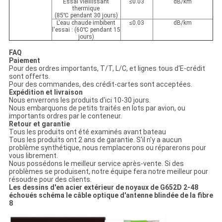
Essai vieillissant
≤0.03
dB/km
thermique
(85℃ pendant 30 jours)
L'eau chaude imbibent
≤0.03
dB/km
l'essai : (60℃ pendant 15
jours)
FAQ
Paiement
Pour des ordres importants, T/T, L/C, et lignes tous d'E-crédit
sont offerts.
Pour des commandes, des crédit-cartes sont acceptées.
Expédition et livraison
Nous enverrons les produits d'ici 10-30 jours.
Nous embarquons de petits traités en lots par avion, ou
importants ordres par le conteneur.
Retour et garantie
Tous les produits ont été examinés avant bateau
Tous les produits ont 2 ans de garantie. S'il n'y a aucun
problème synthétique, nous remplacerons ou réparerons pour
vous librement.
Nous possédons le meilleur service après-vente. Si des
problèmes se produisent, notre équipe fera notre meilleur pour
résoudre pour des clients.
Les dessins d'en acier extérieur de noyaux de G652D 2-48
échoués schéma le câble optique d'antenne blindée de la fibre
8