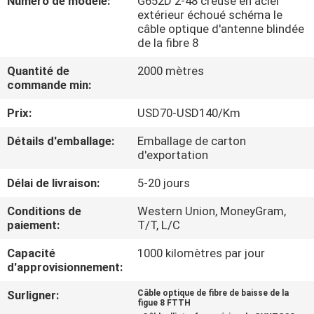
Numéro de modèle:
G652D 2-48 creuse en acier
extérieur échoué schéma le
câble optique d'antenne blindée
CONTRÔLE
de la fibre 8
DE
Quantité de
2000 mètres
QUALITÉ
commande min:
Prix:
USD70-USD140/Km
CONTACTEZ-
Détails d'emballage:
Emballage de carton
NOUS
d'exportation
Délai de livraison:
5-20 jours
NOUVELLES
Conditions de
Western Union, MoneyGram,
paiement:
T/T, L/C
CAS
Capacité
1000 kilomètres par jour
d'approvisionnement:
PLAN
Surligner:
Câble optique de fibre de baisse de la
DU
figue 8 FTTH